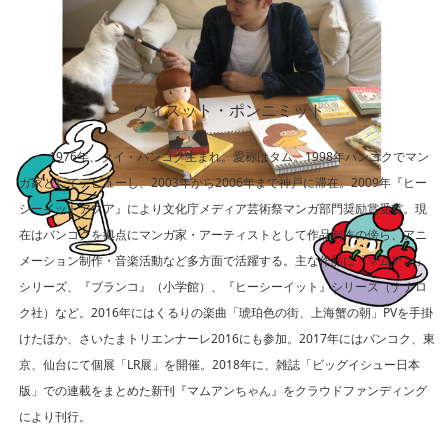
ウィスット・ポンニミット
1976年、タイ・バンコク生まれ。愛称はタム。1998年バンコクでマン
ガ家としてデビューし、2003年から2006年まで神戸に滞在。2009年『ヒー
シーイットアクア』により文化庁メディア芸術祭マンガ部門奨励賞受賞。現
在はバンコクを拠点にマンガ家・アーティストとして作品制作の傍ら、アニ
メーション制作・音楽活動など多方面で活躍する。主な作品に「マムアン」
シリーズ、『ブランコ』（小学館）、『ヒーシーイット』シリーズ（ナナロ
ク社）など。2016年にはくるりの楽曲「琥珀色の街、上海蟹の朝」PVを手掛
けたほか、さいたまトリエンナーレ2016にも参加。2017年にはバンコク、東
京、仙台にて個展「LR展」を開催。2018年に、雑誌「ビッグイシュー日本
版」での連載をまとめた新刊『マムアンちゃん』をクラウドファンディング
により刊行。