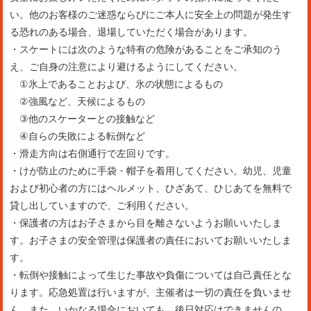
い。他のお客様のご迷惑ならびにご本人に安全上の問題が発生す
る恐れのある場合、退場していただく場合があります。
・スケートには次のような特有の危険があることをご承知のう
え、ご自身の注意により避けるようにしてください。
①氷上であることおよび、氷の状態によるもの
②強風など、天候によるもの
③他のスケーターとの接触など
④自らの失敗による転倒など
・滑走方向は右側通行で左回りです。
・けが防止のために手袋・帽子を着用してください。幼児、児童
および初心者の方にはヘルメット、ひざあて、ひじあてを無料で
貸し出していますので、ご利用ください。
・保護者の方はお子さまから目を離さないようお願いいたしま
す。お子さまの安全管理は保護者の責任においてお願いいたしま
す。
・転倒や接触によって生じた事故や負傷については自己責任とな
ります。応急処置は行いますが、主催者は一切の責任を負いませ
ん。また、いかなる場合においても、後日対応はできませんの