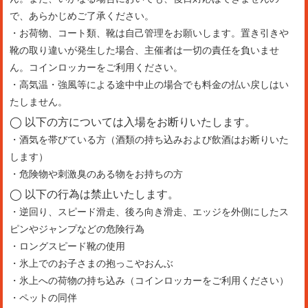
で、あらかじめご了承ください。
・お荷物、コート類、靴は自己管理をお願いします。置き引きや
靴の取り違いが発生した場合、主催者は一切の責任を負いませ
ん。コインロッカーをご利用ください。
・高気温・強風等による途中中止の場合でも料金の払い戻しはい
たしません。
◯ 以下の方については入場をお断りいたします。
・酒気を帯びている方（酒類の持ち込みおよび飲酒はお断りいた
します）
・危険物や刺激臭のある物をお持ちの方
◯ 以下の行為は禁止いたします。
・逆回り、スピード滑走、後ろ向き滑走、エッジを外側にしたス
ピンやジャンプなどの危険行為
・ロングスピード靴の使用
・氷上でのお子さまの抱っこやおんぶ
・氷上への荷物の持ち込み（コインロッカーをご利用ください）
・ペットの同伴