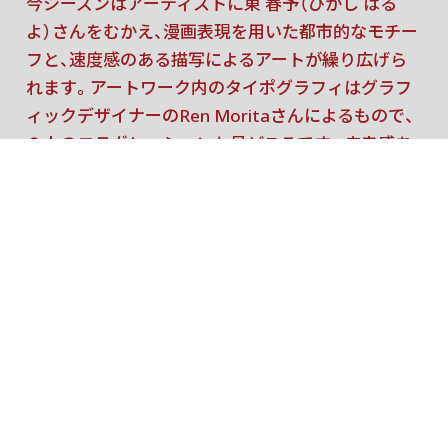
今シーズンはアーティストに東 春予（ひがし はる
よ）さんをむかえ、漫画表現を用いた都市的なモチー
フと、速度感のある描写によるアートが繰り広げら
れます。アートワーク内のタイポグラフィはグラフ
ィックデザイナーのRen Moritaさんによるもので、
２人のコラボレーションも見どころです。疾走感あ
ふれる氷上のアートとアイススケートをお楽しみく
ださい。