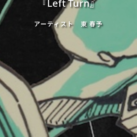
『Left Turn』
アーティスト
東 春予